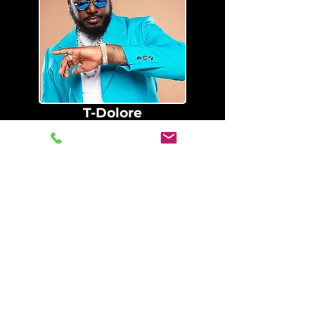
T-Dolore
SpringBrk